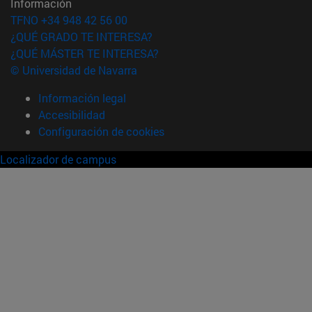
Información
TFNO +34 948 42 56 00
¿QUÉ GRADO TE INTERESA?
¿QUÉ MÁSTER TE INTERESA?
© Universidad de Navarra
Información legal
Accesibilidad
Configuración de cookies
Localizador de campus