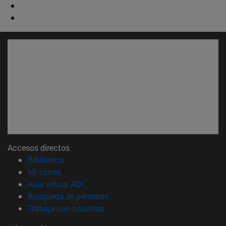
Accesos directos
(abre en nueva ventana)
Biblioteca
(abre en nueva ventana)
Mi correo
(abre en nueva ventana)
Aula virtual ADI
(abre en nueva ventana)
Búsqueda de personas
(abre en nueva ventana)
Trabaja con nosotros