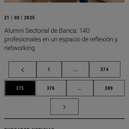
21 | 02 | 2025
Alumni Sectorial de Banca: 140
profesionales en un espacio de reflexión y
networking
Página
Páginas intermedias Us
Página
1
...
374
Página
Página
Páginas intermedias 
Página
375
376
...
389