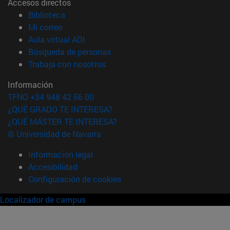
Accesos directos
(abre en nueva ventana)
Biblioteca
(abre en nueva ventana)
Mi correo
(abre en nueva ventana)
Aula virtual ADI
(abre en nueva ventana)
Búsqueda de personas
(abre en nueva ventana)
Trabaja con nosotros
Información
TFNO +34 948 42 56 00
¿QUÉ GRADO TE INTERESA?
¿QUÉ MÁSTER TE INTERESA?
© Universidad de Navarra
Información legal
Accesibilidad
Configuración de cookies
Localizador de campus