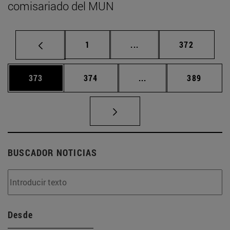
comisariado del MUN
Página
Páginas intermedias Us
Página
1
...
372
Página
Página
Páginas intermedias 
Página
373
374
...
389
BUSCADOR NOTICIAS
Desde