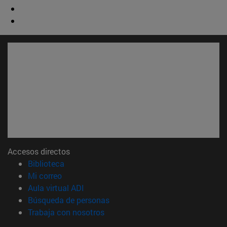
Accesos directos
(abre en nueva ventana)
Biblioteca
(abre en nueva ventana)
Mi correo
(abre en nueva ventana)
Aula virtual ADI
(abre en nueva ventana)
Búsqueda de personas
(abre en nueva ventana)
Trabaja con nosotros