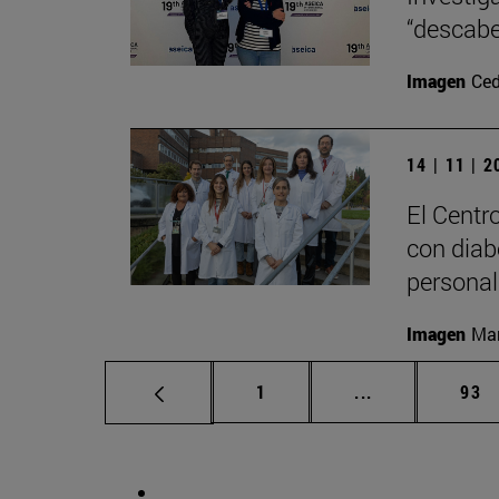
“descabe
Imagen
Ced
14 | 11 | 
El Centr
con diab
personal
Imagen
Man
Página
Páginas interm
Pág
1
...
93