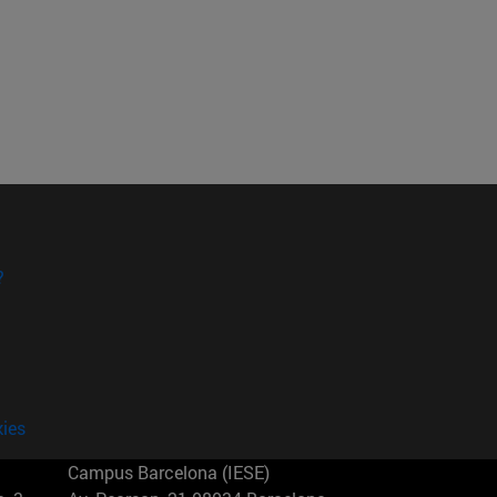
?
kies
Campus Barcelona (IESE)