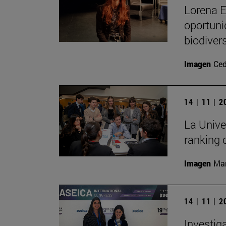
Lorena E
oportuni
biodiver
Imagen
Ced
14 | 11 | 
La Unive
ranking 
Imagen
Man
14 | 11 | 
Investig