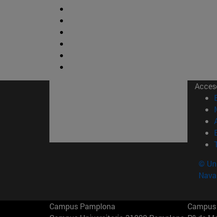
Acces
© Uni
Nava
Campus Pamplona
Campus 