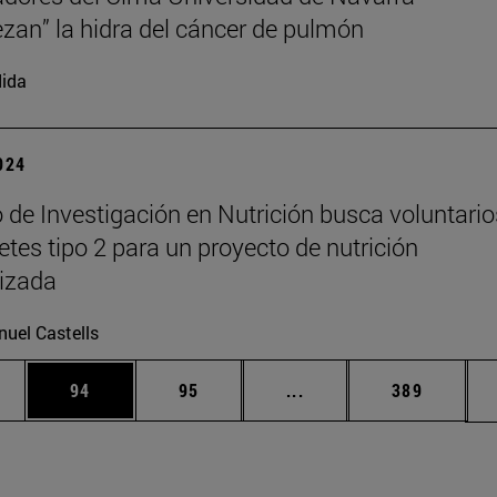
zan” la hidra del cáncer de pulmón
ida
2024
o de Investigación en Nutrición busca voluntario
etes tipo 2 para un proyecto de nutrición
izada
uel Castells
edias Use TAB para desplazarse.
ina
Página
Página
Páginas intermedias Us
Página
94
95
...
389