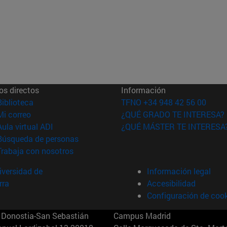
os directos
Información
(abre en nueva ventana)
Biblioteca
TFNO +34 948 42 56 00
(abre en nueva ventana)
Mi correo
¿QUÉ GRADO TE INTERESA?
(abre en nueva ventana)
Aula virtual ADI
¿QUÉ MÁSTER TE INTERESA
(abre en nueva ventana)
Búsqueda de personas
(abre en nueva ventana)
Trabaja con nosotros
versidad de
Información legal
rra
Accesibilidad
Configuración de coo
Donostia-San Sebastián
Campus Madrid