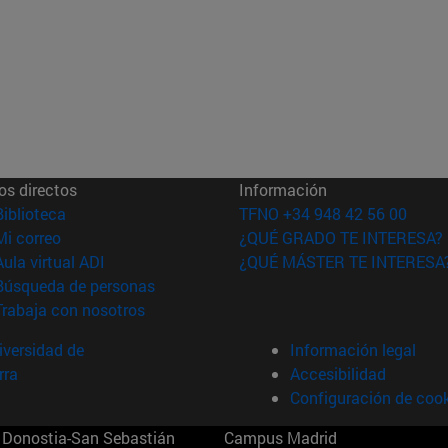
os directos
Información
(abre en nueva ventana)
Biblioteca
TFNO +34 948 42 56 00
(abre en nueva ventana)
Mi correo
¿QUÉ GRADO TE INTERESA?
(abre en nueva ventana)
Aula virtual ADI
¿QUÉ MÁSTER TE INTERESA
(abre en nueva ventana)
Búsqueda de personas
(abre en nueva ventana)
Trabaja con nosotros
versidad de
Información legal
rra
Accesibilidad
Configuración de coo
Donostia-San Sebastián
Campus Madrid