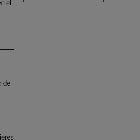
n el
o de
jeres