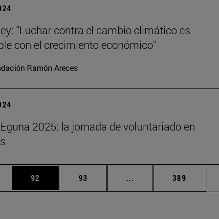
2024
ey: "Luchar contra el cambio climático es
le con el crecimiento económico"
ndación Ramón Areces
2024
Eguna 2025: la jornada de voluntariado en
s
edias Use TAB para desplazarse.
ina
Página
Página
Páginas intermedias Us
Página
92
93
...
389