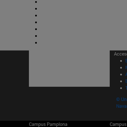
Acces
© Uni
Nava
Campus Pamplona
Campus 