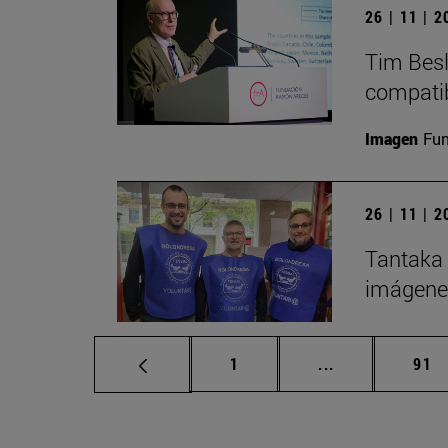
26 | 11 | 
Tim Besl
compatib
Imagen
Fu
26 | 11 | 
Tantaka 
imágene
Página
Páginas interm
Pág
1
...
91