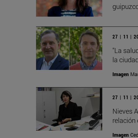
guipuzco
27 | 11 | 
"La salu
la ciudad
Imagen
Man
27 | 11 | 
Nieves A
relación 
Imagen
Ced