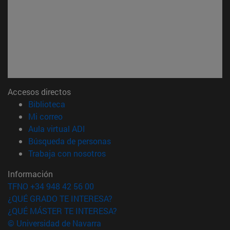
Accesos directos
(abre en nueva ventana)
Biblioteca
(abre en nueva ventana)
Mi correo
(abre en nueva ventana)
Aula virtual ADI
(abre en nueva ventana)
Búsqueda de personas
(abre en nueva ventana)
Trabaja con nosotros
Información
TFNO +34 948 42 56 00
¿QUÉ GRADO TE INTERESA?
¿QUÉ MÁSTER TE INTERESA?
© Universidad de Navarra