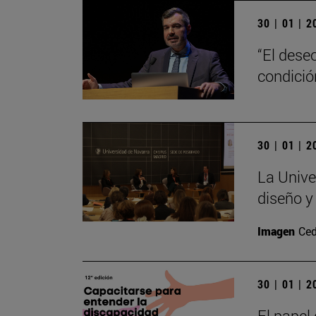
30 | 01 | 
“El dese
condici
30 | 01 | 
La Unive
diseño y
Imagen
Ced
30 | 01 | 
El papel 