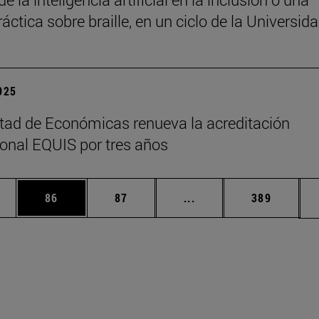
áctica sobre braille, en un ciclo de la Universid
2025
tad de Económicas renueva la acreditación
ional EQUIS por tres años
edias Use TAB para desplazarse.
ina
Página
Página
Páginas intermedias Us
Página
86
87
...
389