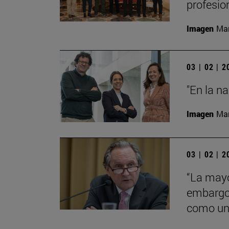
profesio
Imagen
Man
03 | 02 | 
"En la n
Imagen
Man
03 | 02 | 
“La mayo
embargo 
como una