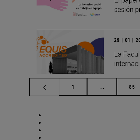
sesión pr
29 | 01 | 
La Facul
internac
Página
Páginas interm
Pág
1
...
85