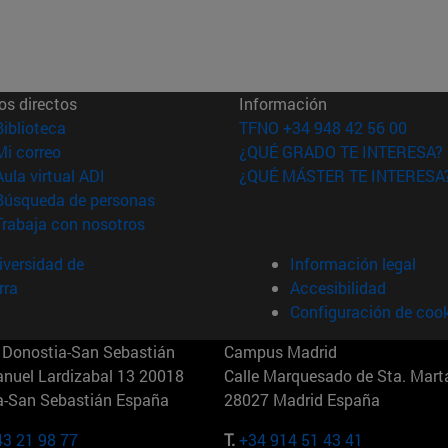
os directos
Información
(abre en nueva ventana)
Biblioteca
TFNO +34 948 42 56 00
(abre en nueva ventana)
Mi correo
¿QUÉ GRADO TE INTERESA?
(abre en nueva ventana)
Aula virtual ADI
¿QUÉ MÁSTER TE INTERESA
(abre en nueva ventana)
Búsqueda de personas
(abre en nueva ventana)
Trabaja con nosotros
versidad de
Información legal
rra
Accesibilidad
Configuración de coo
Donostia-San Sebastián
Campus Madrid
anuel Lardizabal 13 20018
Calle Marquesado de Sta. Marta
a-San Sebastián España
28027 Madrid España
43 21 98 77
T.
+34 914 51 43 41