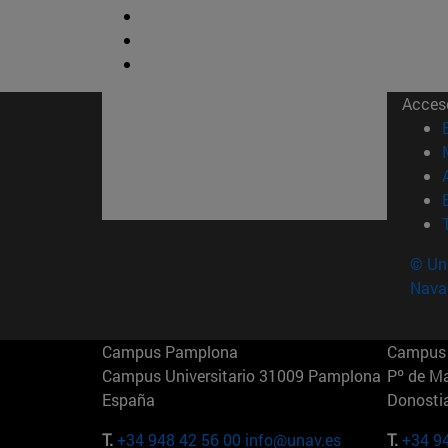
Acces
© Uni
Nava
Campus Pamplona
Campus 
Campus Universitario 31009 Pamplona
Pº de M
España
Donosti
T.
+34 948 42 56 00
info@unav.es
T.
+34 9