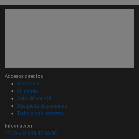
Accesos directos
(abre en nueva ventana)
Biblioteca
(abre en nueva ventana)
Mi correo
(abre en nueva ventana)
Aula virtual ADI
(abre en nueva ventana)
Búsqueda de personas
(abre en nueva ventana)
Trabaja con nosotros
Información
TFNO +34 948 42 56 00