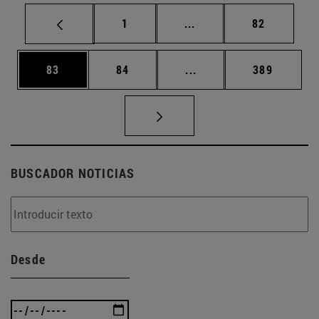
Página
Páginas intermedias Us
Página
1
...
82
Página
Página
Páginas intermedias U
Página
83
84
...
389
BUSCADOR NOTICIAS
Desde