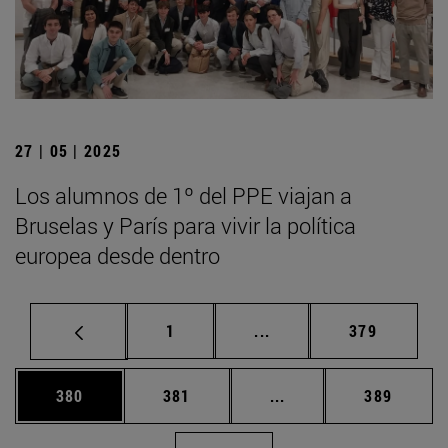
27 | 05 | 2025
Los alumnos de 1º del PPE viajan a
Bruselas y París para vivir la política
europea desde dentro
Página
Páginas intermedias Us
Página
1
...
379
Página
Página
Páginas intermedias 
Página
380
381
...
389