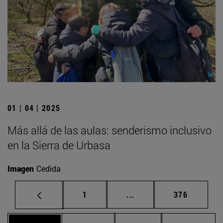
01 | 04 | 2025
Más allá de las aulas: senderismo inclusivo
en la Sierra de Urbasa
Imagen
Cedida
Página
Páginas intermedias Us
Página
1
...
376