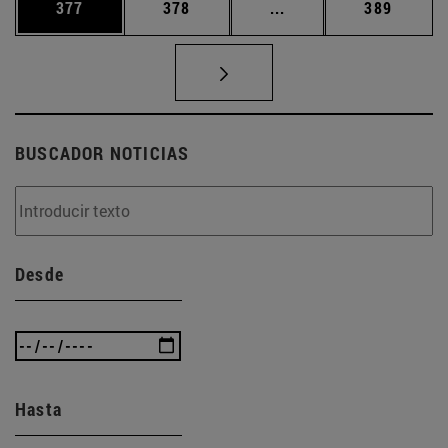
Página
Página
Páginas intermedias 
Página
377
378
...
389
BUSCADOR NOTICIAS
Desde
Hasta