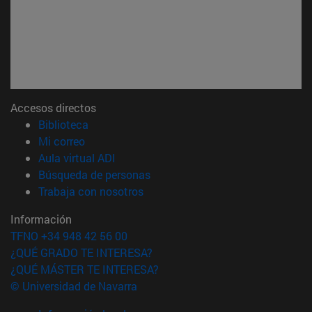
Accesos directos
(abre en nueva ventana)
Biblioteca
(abre en nueva ventana)
Mi correo
(abre en nueva ventana)
Aula virtual ADI
(abre en nueva ventana)
Búsqueda de personas
(abre en nueva ventana)
Trabaja con nosotros
Información
TFNO +34 948 42 56 00
¿QUÉ GRADO TE INTERESA?
¿QUÉ MÁSTER TE INTERESA?
© Universidad de Navarra