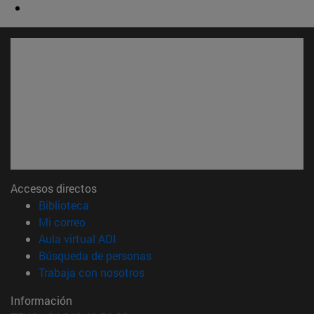
Accesos directos
(abre en nueva ventana)
Biblioteca
(abre en nueva ventana)
Mi correo
(abre en nueva ventana)
Aula virtual ADI
(abre en nueva ventana)
Búsqueda de personas
(abre en nueva ventana)
Trabaja con nosotros
Información