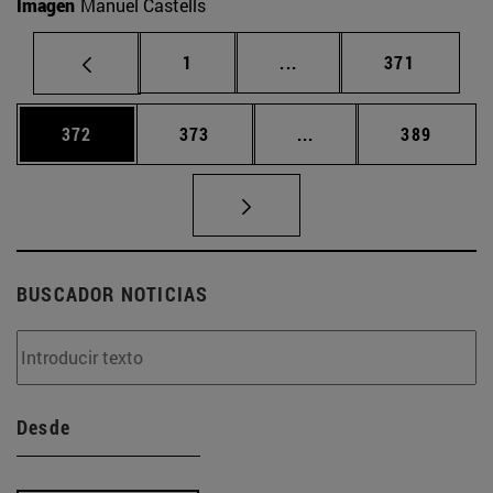
Imagen
Manuel Castells
Página
Páginas intermedias Us
Página
1
...
371
Página
Página
Páginas intermedias 
Página
372
373
...
389
BUSCADOR NOTICIAS
Desde