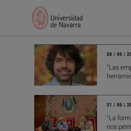
28 | 05 | 
“Las emp
herrami
31 | 05 | 
“La form
nos perm