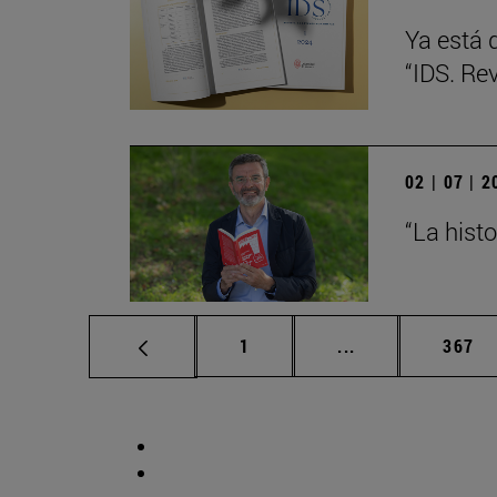
Ya está 
“IDS. Re
02 | 07 | 
“La hist
Página
Páginas intermed
Págin
1
...
367