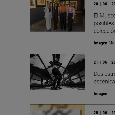
20 | 06 | 
El Museo
posibles
colecció
Imagen
Man
21 | 06 | 
Dos estr
escénica
Imagen
25 | 06 | 