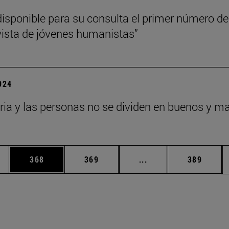
disponible para su consulta el primer número de
vista de jóvenes humanistas”
2024
oria y las personas no se dividen en buenos y m
ias Use TAB para desplazarse.
a
Página
Página
Páginas intermedias 
Página
368
369
...
389