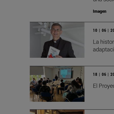
Imagen
10 | 06 | 
La histo
adaptac
18 | 06 | 
El Proy