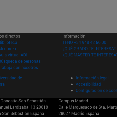
os directos
Información
(abre en nueva ventana)
Biblioteca
TFNO +34 948 42 56 00
(abre en nueva ventana)
Mi correo
¿QUÉ GRADO TE INTERESA?
(abre en nueva ventana)
Aula virtual ADI
¿QUÉ MÁSTER TE INTERESA
(abre en nueva ventana)
Búsqueda de personas
(abre en nueva ventana)
Trabaja con nosotros
versidad de
Información legal
rra
Accesibilidad
Configuración de coo
Donostia-San Sebastián
Campus Madrid
anuel Lardizabal 13 20018
Calle Marquesado de Sta. Marta
a-San Sebastián España
28027 Madrid España