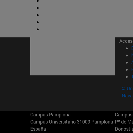
Acces
© Uni
Nava
Campus Pamplona
Campus 
Campus Universitario 31009 Pamplona
Pº de M
España
Donosti