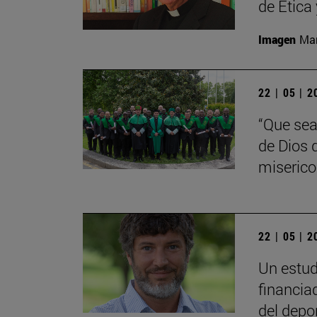
de Ética
Imagen
Man
22 | 05 | 
“Que sea
de Dios 
miserico
22 | 05 | 
Un estud
financia
del depo