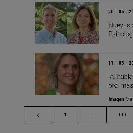
20 | 05 | 
Nuevos d
Psicolog
17 | 05 | 
"Al habla
oro: más
Imagen
Man
Página
Páginas intermed
Págin
1
...
117