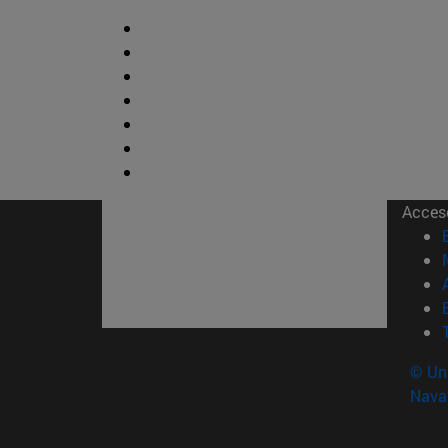
Acces
© Uni
Nava