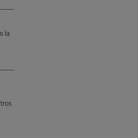
s la
ntros