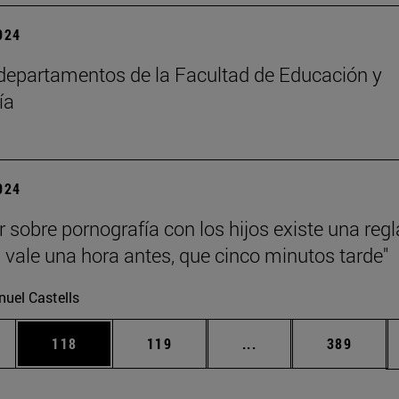
2024
epartamentos de la Facultad de Educación y
ía
2024
r sobre pornografía con los hijos existe una regl
 vale una hora antes, que cinco minutos tarde"
uel Castells
ias Use TAB para desplazarse.
a
Página
Página
Páginas intermedias 
Página
118
119
...
389