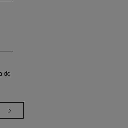
a de
Use TAB para desplazarse.