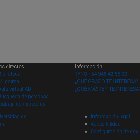
os directos
Información
(abre en nueva ventana)
Biblioteca
TFNO +34 948 42 56 00
(abre en nueva ventana)
Mi correo
¿QUÉ GRADO TE INTERESA?
(abre en nueva ventana)
Aula virtual ADI
¿QUÉ MÁSTER TE INTERESA
(abre en nueva ventana)
Búsqueda de personas
(abre en nueva ventana)
Trabaja con nosotros
versidad de
Información legal
rra
Accesibilidad
Configuración de coo