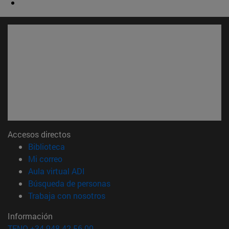
Accesos directos
(abre en nueva ventana)
Biblioteca
(abre en nueva ventana)
Mi correo
(abre en nueva ventana)
Aula virtual ADI
(abre en nueva ventana)
Búsqueda de personas
(abre en nueva ventana)
Trabaja con nosotros
Información
TFNO +34 948 42 56 00