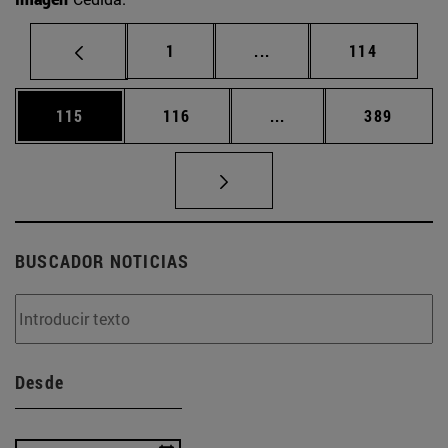
Página
Páginas intermedias Us
Página
1
...
114
Página
Página
Páginas intermedias 
Página
115
116
...
389
BUSCADOR NOTICIAS
Desde