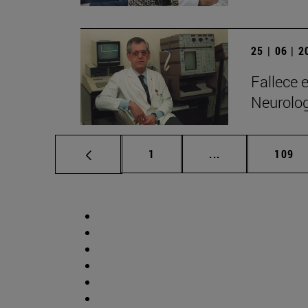
25 | 06 | 
Fallece 
Neurolo
Página
Páginas intermed
Págin
1
...
109