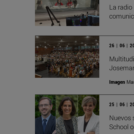
La radio
comunica
26 | 06 | 
Multitud
Josemarí
Imagen
Man
25 | 06 | 
Nuevos s
School 