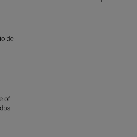
io de
e of
ndos