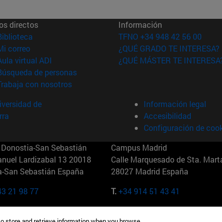
os directos
Información
(abre en nueva ventana)
Biblioteca
TFNO +34 948 42 56 00
(abre en nueva ventana)
Mi correo
¿QUÉ GRADO TE INTERESA?
(abre en nueva ventana)
Aula virtual ADI
¿QUÉ MÁSTER TE INTERESA
(abre en nueva ventana)
Búsqueda de personas
(abre en nueva ventana)
Trabaja con nosotros
versidad de
Información legal
rra
Accesibilidad
Configuración de coo
Donostia-San Sebastián
Campus Madrid
anuel Lardizabal 13 20018
Calle Marquesado de Sta. Marta
a-San Sebastián España
28027 Madrid España
43 21 98 77
T.
+34 914 51 43 41
Nueva York (IESE)
Campus Munich (IESE)
to store and retrieve information when you browse.