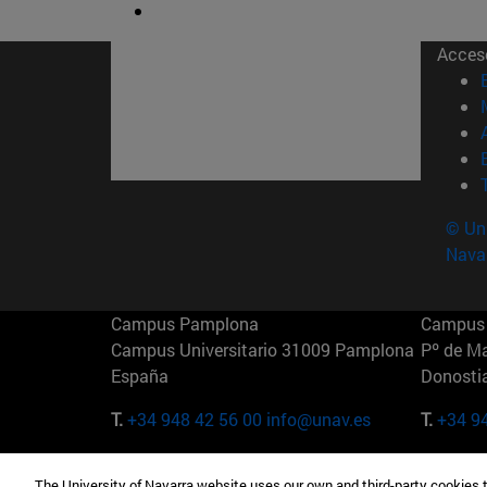
Acces
© Uni
Nava
Campus Pamplona
Campus 
Campus Universitario 31009 Pamplona
Pº de M
España
Donosti
T.
+34 948 42 56 00
info@unav.es
T.
+34 9
Campus Madrid (IESE)
Campus 
The University of Navarra website uses our own and third-party cookies 