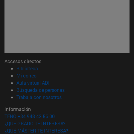
Accesos directos
(abre en nueva ventana)
Biblioteca
(abre en nueva ventana)
Mi correo
(abre en nueva ventana)
Aula virtual ADI
(abre en nueva ventana)
Búsqueda de personas
(abre en nueva ventana)
Trabaja con nosotros
Información
TFNO +34 948 42 56 00
¿QUÉ GRADO TE INTERESA?
¿QUÉ MÁSTER TE INTERESA?