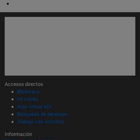
Accesos directos
(abre en nueva ventana)
Biblioteca
(abre en nueva ventana)
Mi correo
(abre en nueva ventana)
Aula virtual ADI
(abre en nueva ventana)
Búsqueda de personas
(abre en nueva ventana)
Trabaja con nosotros
Información