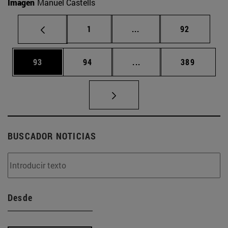
Imagen
Manuel Castells
Página
Páginas intermedias Us
Página
1
...
92
Página
Página
Páginas intermedias U
Página
93
94
...
389
BUSCADOR NOTICIAS
Desde