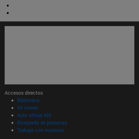
Accesos directos
(abre en nueva ventana)
Biblioteca
(abre en nueva ventana)
Mi correo
(abre en nueva ventana)
Aula virtual ADI
(abre en nueva ventana)
Búsqueda de personas
(abre en nueva ventana)
Trabaja con nosotros