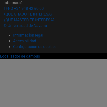
Información
TFNO +34 948 42 56 00
¿QUÉ GRADO TE INTERESA?
¿QUÉ MÁSTER TE INTERESA?
© Universidad de Navarra
Información legal
Accesibilidad
Configuración de cookies
Localizador de campus