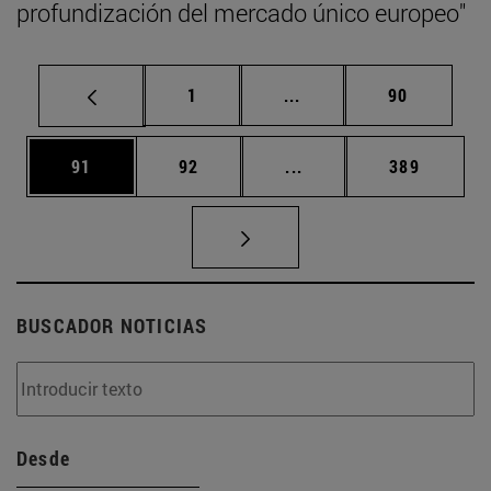
profundización del mercado único europeo"
Página
Páginas intermedias Us
Página
1
...
90
Página
Página
Páginas intermedias U
Página
91
92
...
389
BUSCADOR NOTICIAS
Desde