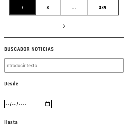
Página
Página
Páginas intermedias Use
Página
7
8
...
389
BUSCADOR NOTICIAS
Desde
Hasta