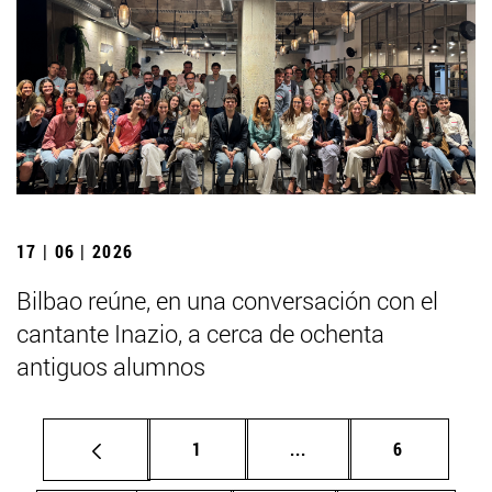
17 | 06 | 2026
Bilbao reúne, en una conversación con el
cantante Inazio, a cerca de ochenta
antiguos alumnos
Página
Páginas intermedias U
Página
1
...
6