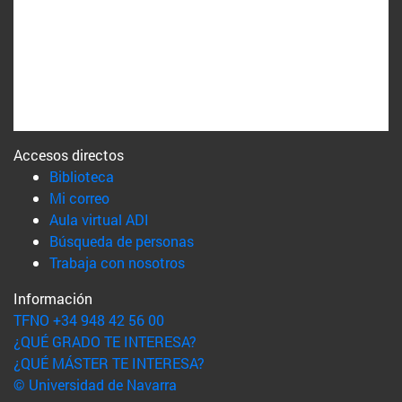
Accesos directos
(abre en nueva ventana)
Biblioteca
(abre en nueva ventana)
Mi correo
(abre en nueva ventana)
Aula virtual ADI
(abre en nueva ventana)
Búsqueda de personas
(abre en nueva ventana)
Trabaja con nosotros
Información
TFNO +34 948 42 56 00
¿QUÉ GRADO TE INTERESA?
¿QUÉ MÁSTER TE INTERESA?
© Universidad de Navarra