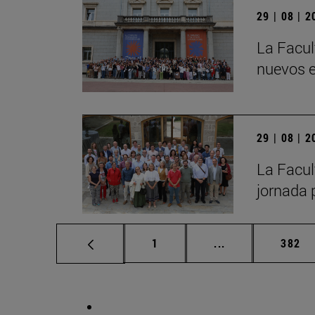
29 | 08 | 
La Facul
nuevos e
29 | 08 | 
La Facult
jornada 
Página
Páginas intermed
Págin
1
...
382