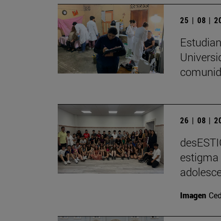
25 | 08 | 
Estudian
Universi
comunid
26 | 08 | 
desESTIG
estigma 
adolesce
Imagen
Ced