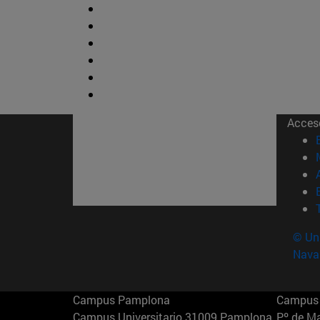
Acces
© Uni
Nava
Campus Pamplona
Campus 
Campus Universitario 31009 Pamplona
Pº de M