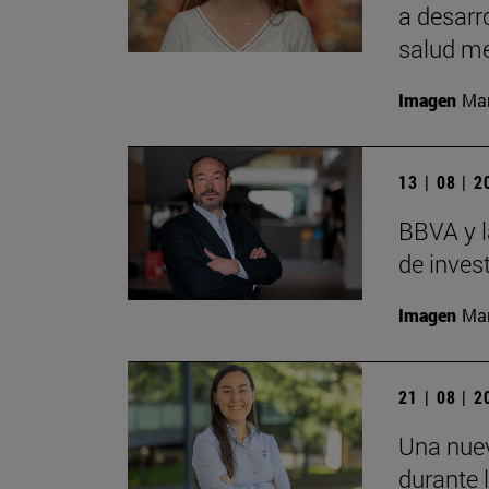
a desarr
salud me
Imagen
Man
13 | 08 | 
BBVA y l
de inves
Imagen
Man
21 | 08 | 
Una nuev
durante 