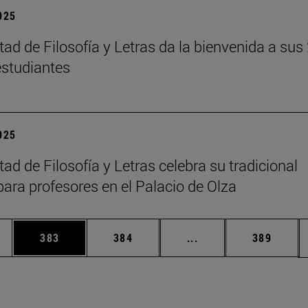
2025
tad de Filosofía y Letras da la bienvenida a sus
studiantes
2025
ad de Filosofía y Letras celebra su tradicional
para profesores en el Palacio de Olza
ias Use TAB para desplazarse.
a
Página
Página
Páginas intermedias 
Página
383
384
...
389