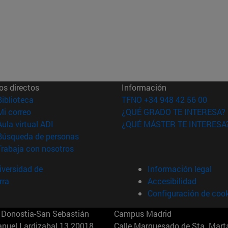
os directos
Información
(abre en nueva ventana)
Biblioteca
TFNO +34 948 42 56 00
(abre en nueva ventana)
Mi correo
¿QUÉ GRADO TE INTERESA?
(abre en nueva ventana)
Aula virtual ADI
¿QUÉ MÁSTER TE INTERESA
(abre en nueva ventana)
Búsqueda de personas
(abre en nueva ventana)
Trabaja con nosotros
versidad de
Información legal
rra
Accesibilidad
Configuración de coo
Donostia-San Sebastián
Campus Madrid
anuel Lardizabal 13 20018
Calle Marquesado de Sta. Marta