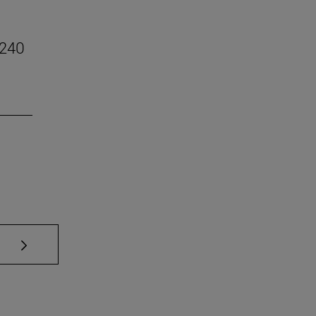
 240
Use TAB para desplazarse.