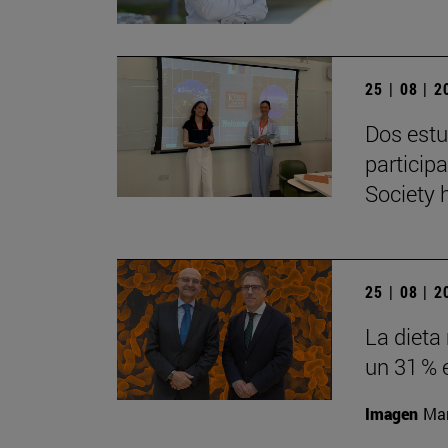
25 | 08 | 
Dos estu
particip
Society 
25 | 08 | 
La dieta
un 31 % 
Imagen
Man