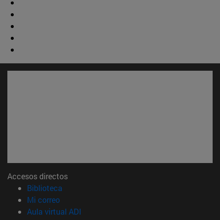
Accesos directos
(abre en nueva ventana)
Biblioteca
(abre en nueva ventana)
Mi correo
(abre en nueva ventana)
Aula virtual ADI