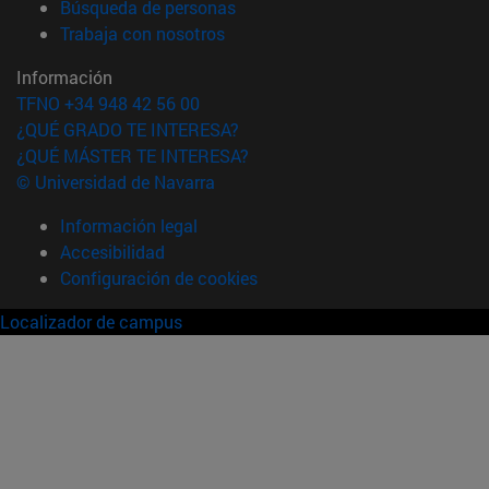
(abre en nueva ventana)
Búsqueda de personas
(abre en nueva ventana)
Trabaja con nosotros
Información
TFNO +34 948 42 56 00
¿QUÉ GRADO TE INTERESA?
¿QUÉ MÁSTER TE INTERESA?
© Universidad de Navarra
Información legal
Accesibilidad
Configuración de cookies
Localizador de campus