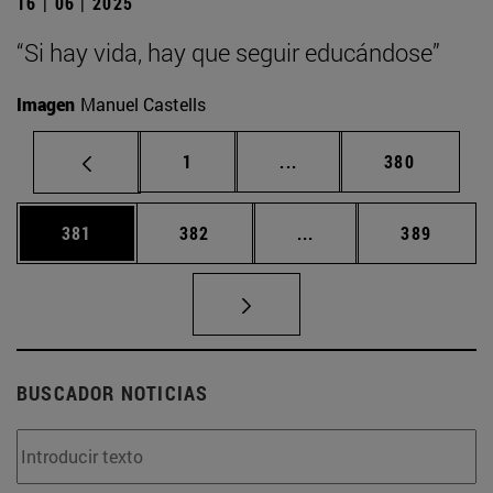
16 | 06 | 2025
“Si hay vida, hay que seguir educándose”
Imagen
Manuel Castells
Página
Páginas intermedias Us
Página
1
...
380
Página
Página
Páginas intermedias 
Página
381
382
...
389
BUSCADOR NOTICIAS