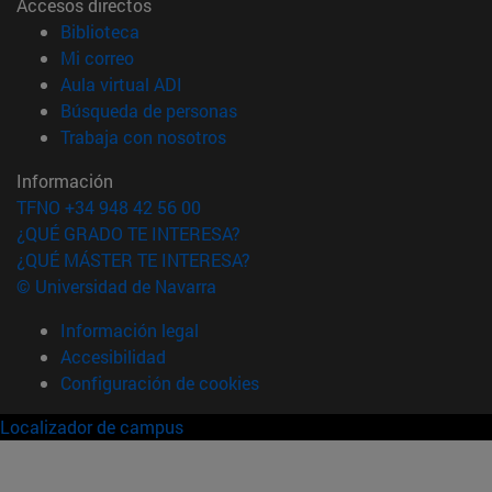
Accesos directos
(abre en nueva ventana)
Biblioteca
(abre en nueva ventana)
Mi correo
(abre en nueva ventana)
Aula virtual ADI
(abre en nueva ventana)
Búsqueda de personas
(abre en nueva ventana)
Trabaja con nosotros
Información
TFNO +34 948 42 56 00
¿QUÉ GRADO TE INTERESA?
¿QUÉ MÁSTER TE INTERESA?
© Universidad de Navarra
Información legal
Accesibilidad
Configuración de cookies
Localizador de campus