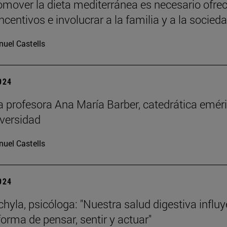
omover la dieta mediterránea es necesario ofrec
ncentivos e involucrar a la familia y a la socied
uel Castells
2024
la profesora Ana María Barber, catedrática emér
iversidad
uel Castells
2024
chyla, psicóloga: "Nuestra salud digestiva influy
forma de pensar, sentir y actuar"