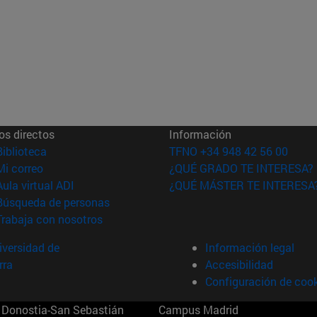
os directos
Información
(abre en nueva ventana)
Biblioteca
TFNO +34 948 42 56 00
(abre en nueva ventana)
Mi correo
¿QUÉ GRADO TE INTERESA?
(abre en nueva ventana)
Aula virtual ADI
¿QUÉ MÁSTER TE INTERESA
(abre en nueva ventana)
Búsqueda de personas
(abre en nueva ventana)
Trabaja con nosotros
versidad de
Información legal
rra
Accesibilidad
Configuración de coo
Donostia-San Sebastián
Campus Madrid