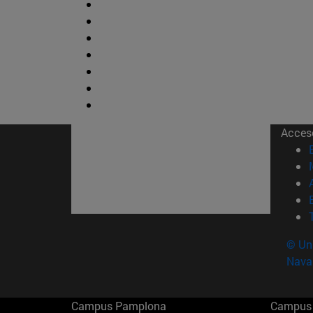
Acces
© Uni
Nava
Campus Pamplona
Campus 