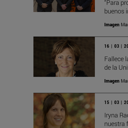
“Para pr
buenos i
Imagen
Man
16 | 03 | 
Fallece 
de la Un
Imagen
Man
15 | 03 | 
Iryna Ra
nuestra 