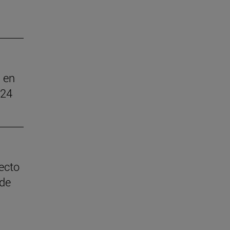
 en
024
ecto
 de