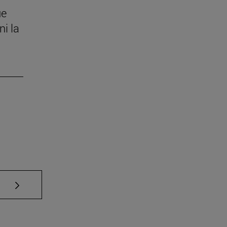
ue
ni la
Use TAB para desplazarse.