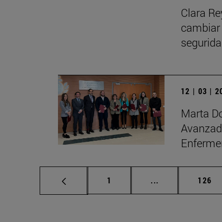
Clara Re
cambiar 
seguridad
12 | 03 | 
Marta Do
Avanzada
Enfermer
Página
Páginas intermed
Págin
1
...
126