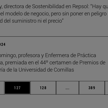
y, directora de Sostenibilidad en Repsol: “Hay q
el modelo de negocio, pero sin poner en peligro 
 del suministro ni el precio”
2024
mingo, profesora y Enfermera de Práctica
, premiada en el 44º certamen de Premios de
ía de la Universidad de Comillas
ias Use TAB para desplazarse.
a
Página
Página
Páginas intermedias 
Página
127
128
...
389