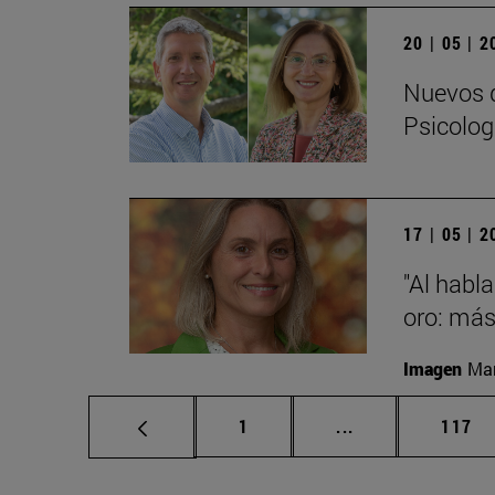
20 | 05 | 
Nuevos d
Psicolog
17 | 05 | 
"Al habla
oro: más
Imagen
Man
Página
Páginas intermed
Págin
1
...
117