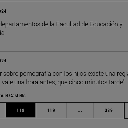
2024
epartamentos de la Facultad de Educación y
ía
2024
r sobre pornografía con los hijos existe una regl
 vale una hora antes, que cinco minutos tarde"
uel Castells
ias Use TAB para desplazarse.
a
Página
Página
Páginas intermedias 
Página
118
119
...
389