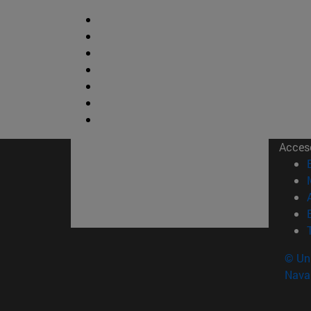
Acces
© Uni
Nava