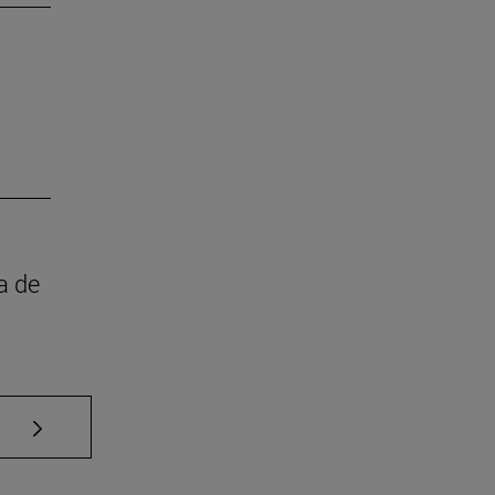
a de
Use TAB para desplazarse.