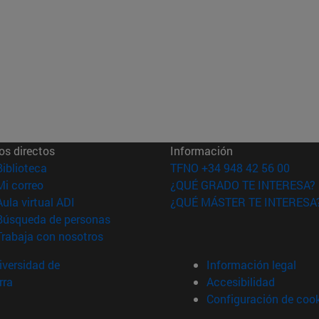
os directos
Información
(abre en nueva ventana)
Biblioteca
TFNO +34 948 42 56 00
(abre en nueva ventana)
Mi correo
¿QUÉ GRADO TE INTERESA?
(abre en nueva ventana)
Aula virtual ADI
¿QUÉ MÁSTER TE INTERESA
(abre en nueva ventana)
Búsqueda de personas
(abre en nueva ventana)
Trabaja con nosotros
versidad de
Información legal
rra
Accesibilidad
Configuración de coo