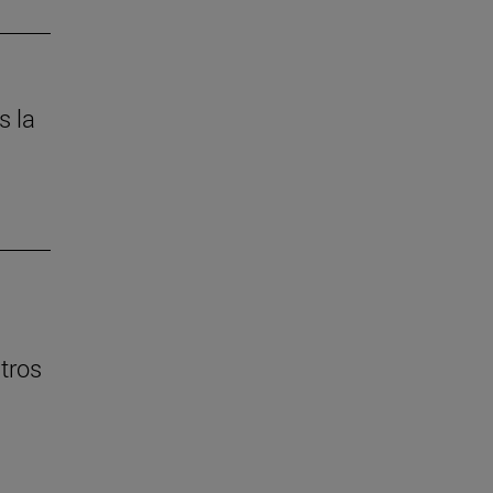
s la
ntros