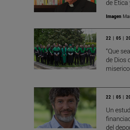
de Ética
Imagen
Man
22 | 05 | 
“Que sea
de Dios 
miserico
22 | 05 | 
Un estud
financia
del depo