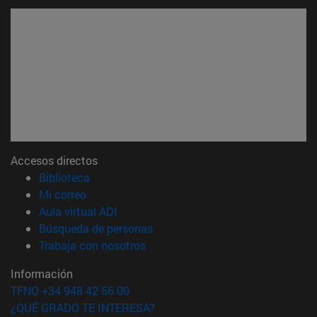
Accesos directos
(abre en nueva ventana)
Biblioteca
(abre en nueva ventana)
Mi correo
(abre en nueva ventana)
Aula virtual ADI
(abre en nueva ventana)
Búsqueda de personas
(abre en nueva ventana)
Trabaja con nosotros
Información
TFNO +34 948 42 56 00
¿QUÉ GRADO TE INTERESA?