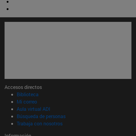
Accesos directos
(abre en nueva ventana)
Biblioteca
(abre en nueva ventana)
Mi correo
(abre en nueva ventana)
Aula virtual ADI
(abre en nueva ventana)
Búsqueda de personas
(abre en nueva ventana)
Trabaja con nosotros
Información