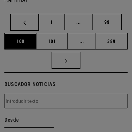
Página
Páginas intermedias Us
Página
1
...
99
Página
Página
Páginas intermedias 
Página
100
101
...
389
BUSCADOR NOTICIAS
Desde