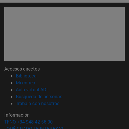
Accesos directos
(abre en nueva ventana)
Biblioteca
(abre en nueva ventana)
Mi correo
(abre en nueva ventana)
Aula virtual ADI
(abre en nueva ventana)
Búsqueda de personas
(abre en nueva ventana)
Trabaja con nosotros
Información
TFNO +34 948 42 56 00
¿QUÉ GRADO TE INTERESA?