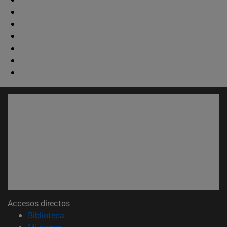
Accesos directos
(abre en nueva ventana)
Biblioteca
(abre en nueva ventana)