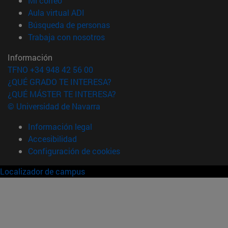
Mi correo
(abre en nueva ventana)
Aula virtual ADI
(abre en nueva ventana)
Búsqueda de personas
(abre en nueva ventana)
Trabaja con nosotros
Información
TFNO +34 948 42 56 00
¿QUÉ GRADO TE INTERESA?
¿QUÉ MÁSTER TE INTERESA?
© Universidad de Navarra
Información legal
Accesibilidad
Configuración de cookies
Localizador de campus