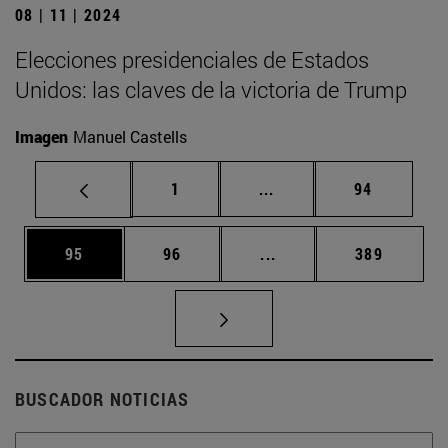
08 | 11 | 2024
Elecciones presidenciales de Estados
Unidos: las claves de la victoria de Trump
Imagen
Manuel Castells
Página
Páginas intermedias Us
Página
1
...
94
Página
Página
Páginas intermedias U
Página
95
96
...
389
BUSCADOR NOTICIAS