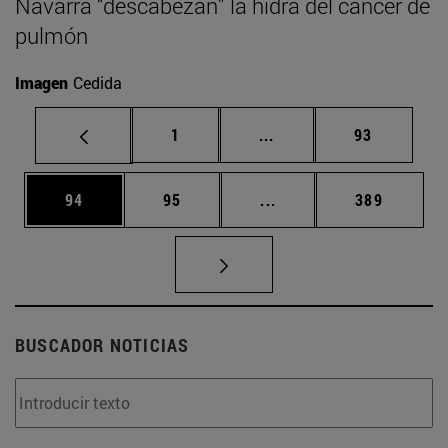
Navarra “descabezan” la hidra del cáncer de
pulmón
Imagen
Cedida
Página
Páginas intermedias Us
Página
1
...
93
Página
Página
Páginas intermedias U
Página
94
95
...
389
BUSCADOR NOTICIAS