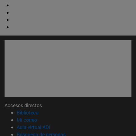
Accesos directos
(abre en nueva ventana)
Biblioteca
(abre en nueva ventana)
Mi correo
(abre en nueva ventana)
Aula virtual ADI
(abre en nueva ventana)
Búsqueda de personas