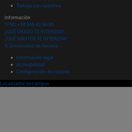
(abre en nueva ventana)
Trabaja con nosotros
Información
TFNO +34 948 42 56 00
¿QUÉ GRADO TE INTERESA?
¿QUÉ MÁSTER TE INTERESA?
© Universidad de Navarra
Información legal
Accesibilidad
Configuración de cookies
Localizador de campus