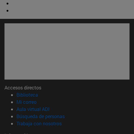
Accesos directos
(abre en nueva ventana)
Biblioteca
(abre en nueva ventana)
Mi correo
(abre en nueva ventana)
Aula virtual ADI
(abre en nueva ventana)
Búsqueda de personas
(abre en nueva ventana)
Trabaja con nosotros