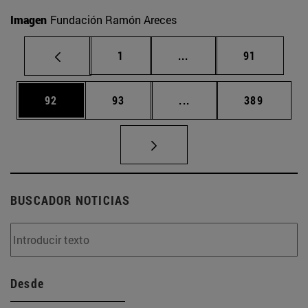
Imagen
Fundación Ramón Areces
Página
Páginas intermedias Us
Página
1
...
91
Página
Página
Páginas intermedias U
Página
92
93
...
389
BUSCADOR NOTICIAS
Desde