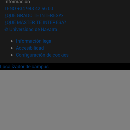
Información
TFNO +34 948 42 56 00
¿QUÉ GRADO TE INTERESA?
¿QUÉ MÁSTER TE INTERESA?
© Universidad de Navarra
Información legal
Accesibilidad
Configuración de cookies
Localizador de campus