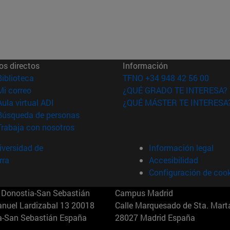
os directos
Información
(abre en nueva ventana)
Biblioteca
TFNO +34 948 42 56 00
(abre en nueva ventana)
Mi correo
¿QUÉ GRADO TE INTERESA?
(abre en nueva ventana)
Aula virtual ADI
¿QUÉ MÁSTER TE INTERESA
(abre en nueva ventana)
Búsqueda de personas
(abre en nueva ventana)
Trabaja con nosotros
versidad de
Información legal
rra
Accesibilidad
Configuración de coo
Donostia-San Sebastián
Campus Madrid
anuel Lardizabal 13 20018
Calle Marquesado de Sta. Marta
a-San Sebastián España
28027 Madrid España