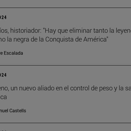
2024
os, historiador: "Hay que eliminar tanto la leye
o la negra de la Conquista de América"
re Escalada
2024
eno, un nuevo aliado en el control de peso y la s
ica
uel Castells