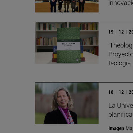
innovaci
19 | 12 | 
'Theolog
Proyecto 
teología
18 | 12 | 
La Unive
planific
Imagen
Man