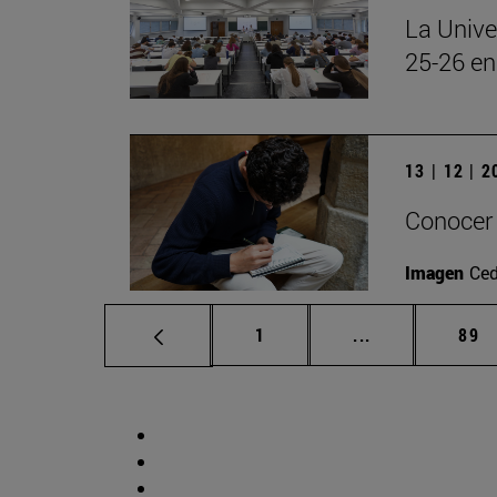
La Unive
25-26 en
13 | 12 | 
Conocer 
Imagen
Ced
Página
Páginas interm
Pág
1
...
89