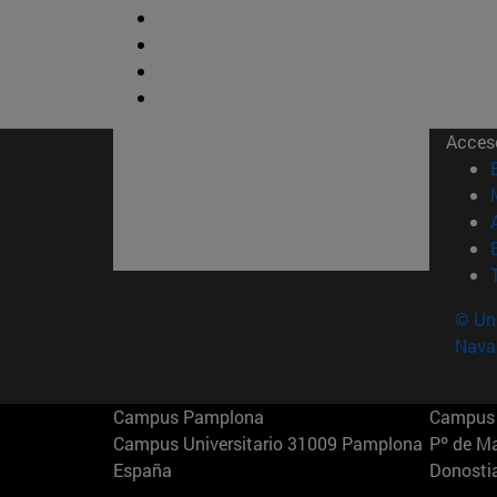
Acces
© Uni
Nava
Campus Pamplona
Campus 
Campus Universitario 31009 Pamplona
Pº de M
España
Donosti