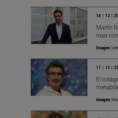
18 | 12 | 
Martín Rí
rosa com
Imagen
Lei
17 | 12 | 
El colág
metaból
Imagen
Man