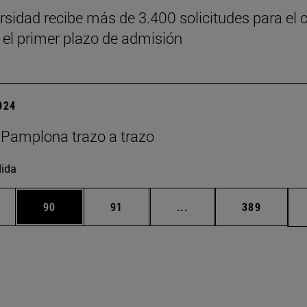
rsidad recibe más de 3.400 solicitudes para el 
 el primer plazo de admisión
2024
Pamplona trazo a trazo
ida
edias Use TAB para desplazarse.
ina
Página
Página
Páginas intermedias Us
Página
90
91
...
389