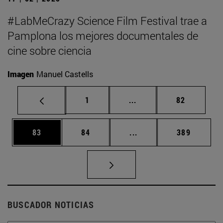
#LabMeCrazy Science Film Festival trae a
Pamplona los mejores documentales de
cine sobre ciencia
Imagen
Manuel Castells
Página
Páginas intermedias Us
Página
1
...
82
Página
Página
Páginas intermedias U
Página
83
84
...
389
BUSCADOR NOTICIAS