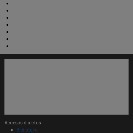
Accesos directos
(abre en nueva ventana)
Biblioteca