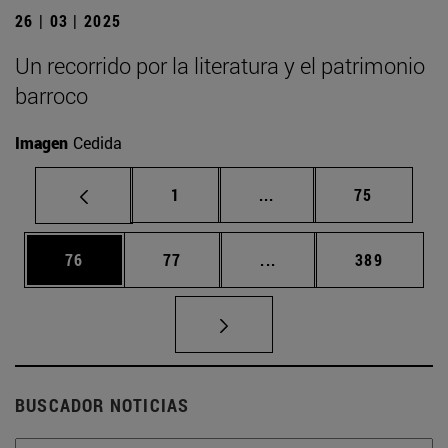
26 | 03 | 2025
Un recorrido por la literatura y el patrimonio
barroco
Imagen
Cedida
Página
Páginas intermedias Us
Página
1
...
75
Página
Página
Páginas intermedias U
Página
76
77
...
389
BUSCADOR NOTICIAS