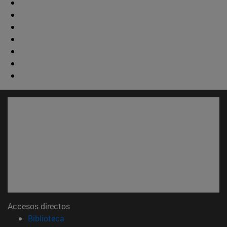
Accesos directos
(abre en nueva ventana)
Biblioteca