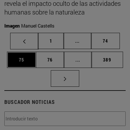
revela el impacto oculto de las actividades
humanas sobre la naturaleza
Imagen
Manuel Castells
Página
Páginas intermedias Us
Página
1
...
74
Página
Página
Páginas intermedias U
Página
75
76
...
389
BUSCADOR NOTICIAS