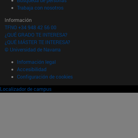
Búsqueda de personas
(abre en nueva ventana)
Trabaja con nosotros
Información
TFNO +34 948 42 56 00
¿QUÉ GRADO TE INTERESA?
¿QUÉ MÁSTER TE INTERESA?
© Universidad de Navarra
Información legal
Accesibilidad
Configuración de cookies
Localizador de campus