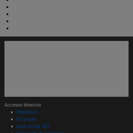
Accesos directos
(abre en nueva ventana)
Biblioteca
(abre en nueva ventana)
Mi correo
(abre en nueva ventana)
Aula virtual ADI
(abre en nueva ventana)