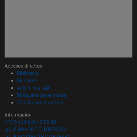
Accesos directos
(abre en nueva ventana)
Biblioteca
(abre en nueva ventana)
Mi correo
(abre en nueva ventana)
Aula virtual ADI
(abre en nueva ventana)
Búsqueda de personas
(abre en nueva ventana)
Trabaja con nosotros
Información
TFNO +34 948 42 56 00
¿QUÉ GRADO TE INTERESA?
¿QUÉ MÁSTER TE INTERESA?