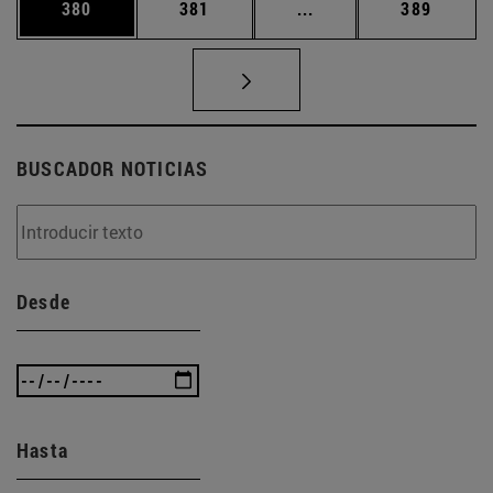
Página
Página
Páginas intermedias 
Página
380
381
...
389
BUSCADOR NOTICIAS
Desde
Hasta