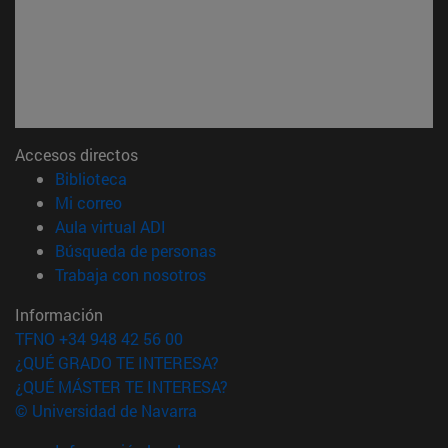
Accesos directos
(abre en nueva ventana)
Biblioteca
(abre en nueva ventana)
Mi correo
(abre en nueva ventana)
Aula virtual ADI
(abre en nueva ventana)
Búsqueda de personas
(abre en nueva ventana)
Trabaja con nosotros
Información
TFNO +34 948 42 56 00
¿QUÉ GRADO TE INTERESA?
¿QUÉ MÁSTER TE INTERESA?
© Universidad de Navarra