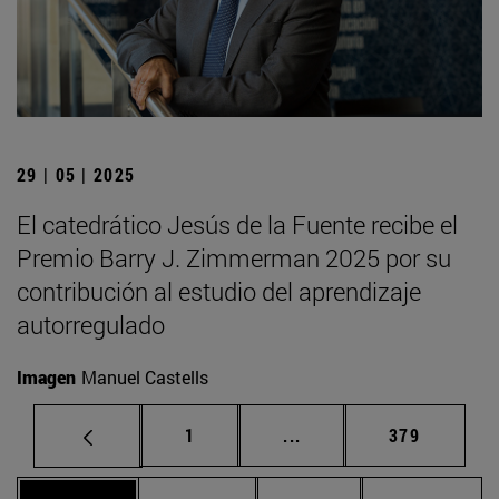
29 | 05 | 2025
El catedrático Jesús de la Fuente recibe el
Premio Barry J. Zimmerman 2025 por su
contribución al estudio del aprendizaje
autorregulado
Imagen
Manuel Castells
Página
Páginas intermedias Us
Página
1
...
379