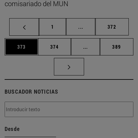
comisariado del MUN
Página
Páginas intermedias Us
Página
1
...
372
Página
Página
Páginas intermedias 
Página
373
374
...
389
BUSCADOR NOTICIAS
Desde