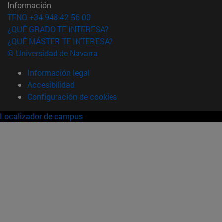
Información
TFNO +34 948 42 56 00
¿QUÉ GRADO TE INTERESA?
¿QUÉ MÁSTER TE INTERESA?
© Universidad de Navarra
Información legal
Accesibilidad
Configuración de cookies
Localizador de campus