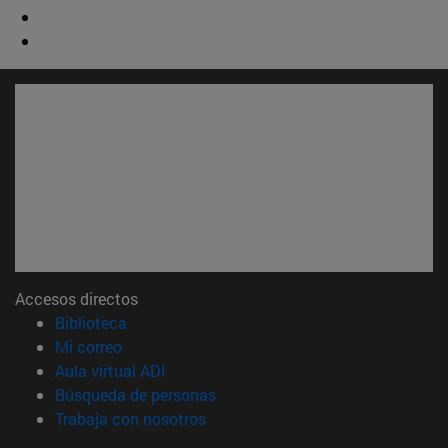
Accesos directos
(abre en nueva ventana)
Biblioteca
(abre en nueva ventana)
Mi correo
(abre en nueva ventana)
Aula virtual ADI
(abre en nueva ventana)
Búsqueda de personas
(abre en nueva ventana)
Trabaja con nosotros