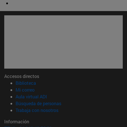
Accesos directos
(abre en nueva ventana)
Biblioteca
(abre en nueva ventana)
Mi correo
(abre en nueva ventana)
Aula virtual ADI
(abre en nueva ventana)
Búsqueda de personas
(abre en nueva ventana)
Trabaja con nosotros
Información