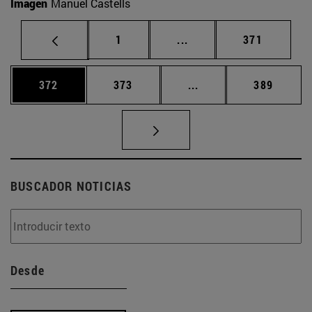
Imagen
Manuel Castells
Página
Páginas intermedias Us
Página
1
...
371
Página
Página
Páginas intermedias 
Página
372
373
...
389
BUSCADOR NOTICIAS
Desde