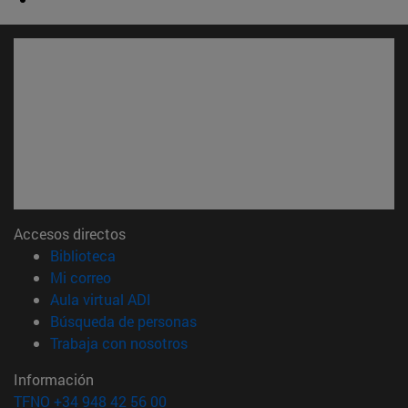
Accesos directos
(abre en nueva ventana)
Biblioteca
(abre en nueva ventana)
Mi correo
(abre en nueva ventana)
Aula virtual ADI
(abre en nueva ventana)
Búsqueda de personas
(abre en nueva ventana)
Trabaja con nosotros
Información
TFNO +34 948 42 56 00