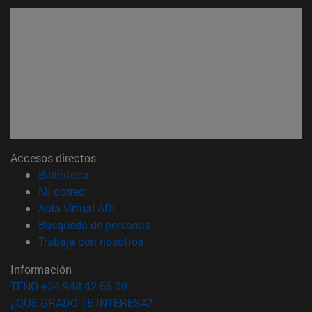
Accesos directos
(abre en nueva ventana)
Biblioteca
(abre en nueva ventana)
Mi correo
(abre en nueva ventana)
Aula virtual ADI
(abre en nueva ventana)
Búsqueda de personas
(abre en nueva ventana)
Trabaja con nosotros
Información
TFNO +34 948 42 56 00
¿QUÉ GRADO TE INTERESA?