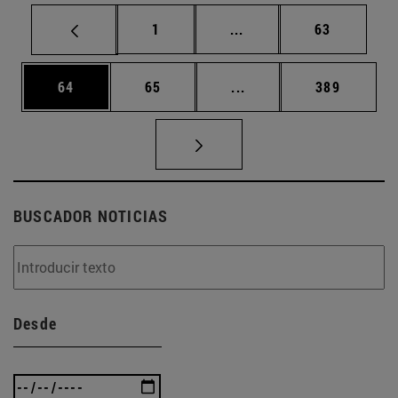
Página
Páginas intermedias Us
Página
1
...
63
Página
Página
Páginas intermedias U
Página
64
65
...
389
BUSCADOR NOTICIAS
Desde