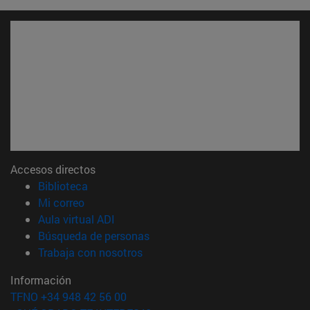
Accesos directos
(abre en nueva ventana)
Biblioteca
(abre en nueva ventana)
Mi correo
(abre en nueva ventana)
Aula virtual ADI
(abre en nueva ventana)
Búsqueda de personas
(abre en nueva ventana)
Trabaja con nosotros
Información
TFNO +34 948 42 56 00