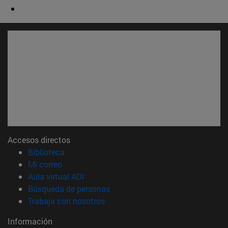
Accesos directos
(abre en nueva ventana)
Biblioteca
(abre en nueva ventana)
Mi correo
(abre en nueva ventana)
Aula virtual ADI
(abre en nueva ventana)
Búsqueda de personas
(abre en nueva ventana)
Trabaja con nosotros
Información