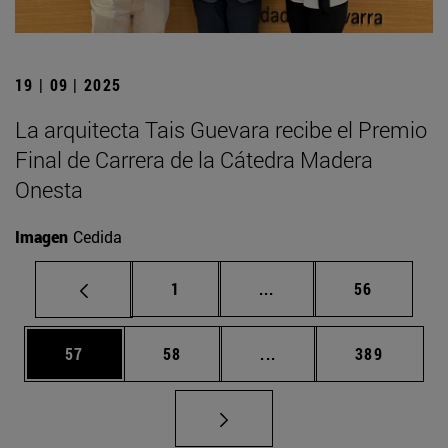
19 | 09 | 2025
La arquitecta Tais Guevara recibe el Premio
Final de Carrera de la Cátedra Madera
Onesta
Imagen
Cedida
Página
Páginas intermedias Us
Página
1
...
56
Página
Página
Páginas intermedias U
Página
57
58
...
389