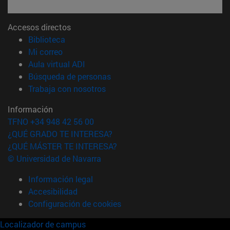
Accesos directos
(abre en nueva ventana)
Biblioteca
(abre en nueva ventana)
Mi correo
(abre en nueva ventana)
Aula virtual ADI
(abre en nueva ventana)
Búsqueda de personas
(abre en nueva ventana)
Trabaja con nosotros
Información
TFNO +34 948 42 56 00
¿QUÉ GRADO TE INTERESA?
¿QUÉ MÁSTER TE INTERESA?
© Universidad de Navarra
Información legal
Accesibilidad
Configuración de cookies
Localizador de campus