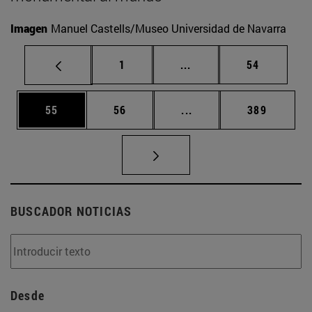
Imagen
Manuel Castells/Museo Universidad de Navarra
Página
Páginas intermedias Us
Página
1
...
54
Página
Página
Páginas intermedias U
Página
55
56
...
389
BUSCADOR NOTICIAS
Desde