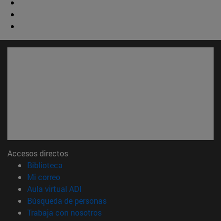
Accesos directos
(abre en nueva ventana)
Biblioteca
(abre en nueva ventana)
Mi correo
(abre en nueva ventana)
Aula virtual ADI
(abre en nueva ventana)
Búsqueda de personas
(abre en nueva ventana)
Trabaja con nosotros