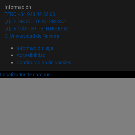
Información
TFNO +34 948 42 56 00
¿QUÉ GRADO TE INTERESA?
¿QUÉ MÁSTER TE INTERESA?
© Universidad de Navarra
Información legal
Accesibilidad
Configuración de cookies
Localizador de campus