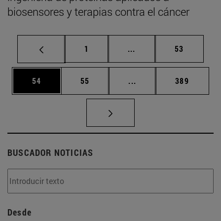
biosensores y terapias contra el cáncer
Página
Páginas intermedias Us
Página
1
...
53
Página
Página
Páginas intermedias U
Página
54
55
...
389
BUSCADOR NOTICIAS
Desde