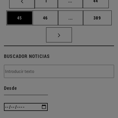
Página
Páginas intermedias Us
Página
1
...
44
Página
Página
Páginas intermedias U
Página
45
46
...
389
BUSCADOR NOTICIAS
Desde