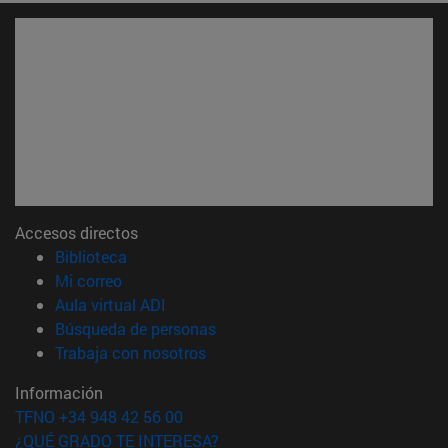
Accesos directos
(abre en nueva ventana)
Biblioteca
(abre en nueva ventana)
Mi correo
(abre en nueva ventana)
Aula virtual ADI
(abre en nueva ventana)
Búsqueda de personas
(abre en nueva ventana)
Trabaja con nosotros
Información
TFNO +34 948 42 56 00
¿QUÉ GRADO TE INTERESA?