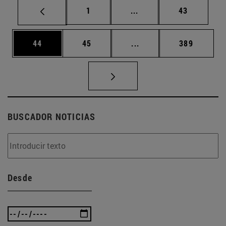
Página
Páginas intermedias Us
Página
1
...
43
Página
Página
Páginas intermedias U
Página
44
45
...
389
BUSCADOR NOTICIAS
Desde