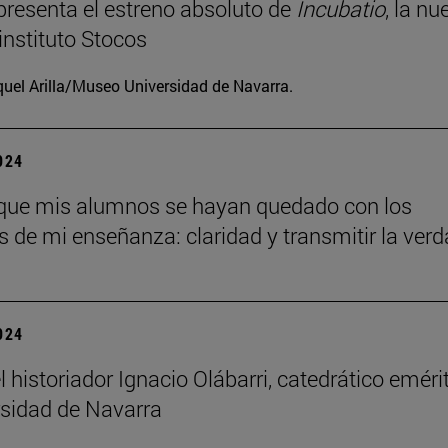
resenta el estreno absoluto de
Incubatio
, la nu
instituto Stocos
uel Arilla/Museo Universidad de Navarra.
2024
que mis alumnos se hayan quedado con los
os de mi enseñanza: claridad y transmitir la verd
2024
l historiador Ignacio Olábarri, catedrático eméri
rsidad de Navarra