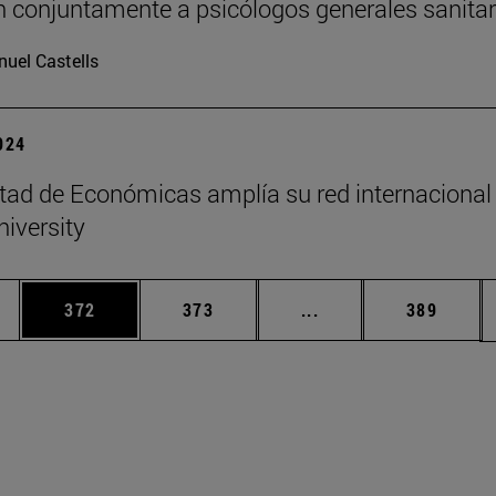
 conjuntamente a psicólogos generales sanitar
uel Castells
2024
tad de Económicas amplía su red internacional
niversity
ias Use TAB para desplazarse.
a
Página
Página
Páginas intermedias 
Página
372
373
...
389