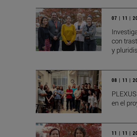
07 | 11 | 
Investig
con tras
y plurid
08 | 11 | 
PLEXUS o
en el pr
11 | 11 | 