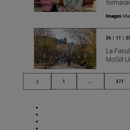
formarán
Imagen
Man
26 | 11 | 
La Facul
McGill U
Página
Páginas intermed
Págin
1
...
371