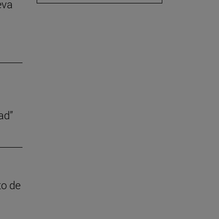
eva
ad”
to de