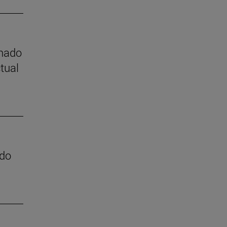
mnado
tual
ado