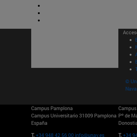
Acces
© Uni
Nava
Campus Pamplona
Campus 
Campus Universitario 31009 Pamplona
Pº de M
España
Donosti
T.
+34 948 42 56 00
info@unav.es
T.
+34 9