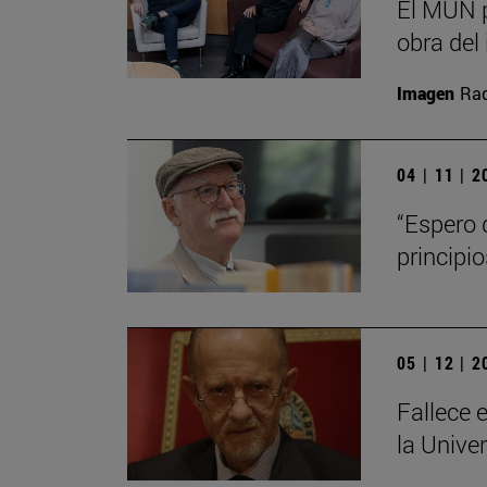
El MUN p
obra del 
Imagen
Raq
04 | 11 | 
“Espero 
principi
05 | 12 | 
Fallece e
la Unive