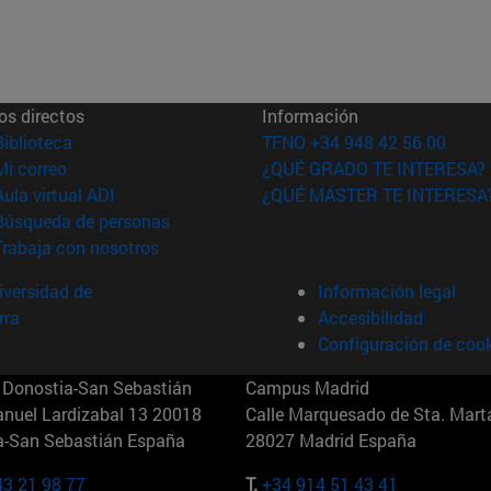
os directos
Información
(abre en nueva ventana)
Biblioteca
TFNO +34 948 42 56 00
(abre en nueva ventana)
Mi correo
¿QUÉ GRADO TE INTERESA?
(abre en nueva ventana)
Aula virtual ADI
¿QUÉ MÁSTER TE INTERESA
(abre en nueva ventana)
Búsqueda de personas
(abre en nueva ventana)
Trabaja con nosotros
versidad de
Información legal
rra
Accesibilidad
Configuración de coo
Donostia-San Sebastián
Campus Madrid
anuel Lardizabal 13 20018
Calle Marquesado de Sta. Marta
a-San Sebastián España
28027 Madrid España
43 21 98 77
T.
+34 914 51 43 41