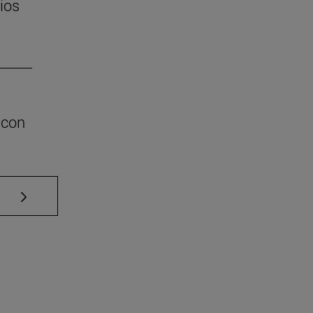
ios
 con
Use TAB para desplazarse.