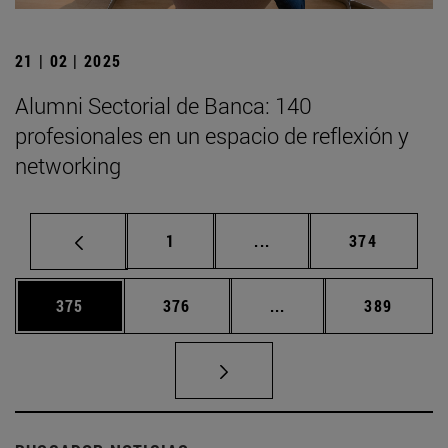
21 | 02 | 2025
Alumni Sectorial de Banca: 140
profesionales en un espacio de reflexión y
networking
Página
Páginas intermedias Us
Página
1
...
374
Página
Página
Páginas intermedias 
Página
375
376
...
389