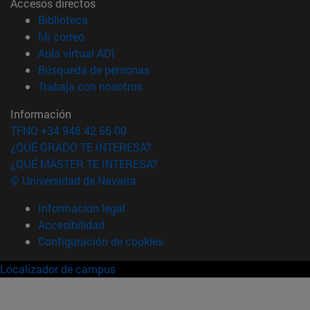
Accesos directos
(abre en nueva ventana)
Biblioteca
(abre en nueva ventana)
Mi correo
(abre en nueva ventana)
Aula virtual ADI
(abre en nueva ventana)
Búsqueda de personas
(abre en nueva ventana)
Trabaja con nosotros
Información
TFNO +34 948 42 56 00
¿QUÉ GRADO TE INTERESA?
¿QUÉ MÁSTER TE INTERESA?
© Universidad de Navarra
Información legal
Accesibilidad
Configuración de cookies
Localizador de campus