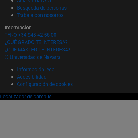
Aula virtual ADI
(abre en nueva ventana)
Búsqueda de personas
(abre en nueva ventana)
Trabaja con nosotros
Información
TFNO +34 948 42 56 00
¿QUÉ GRADO TE INTERESA?
¿QUÉ MÁSTER TE INTERESA?
© Universidad de Navarra
Información legal
Accesibilidad
Configuración de cookies
Localizador de campus