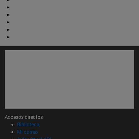
Accesos directos
(abre en nueva ventana)
Biblioteca
(abre en nueva ventana)
Mi correo
(abre en nueva ventana)