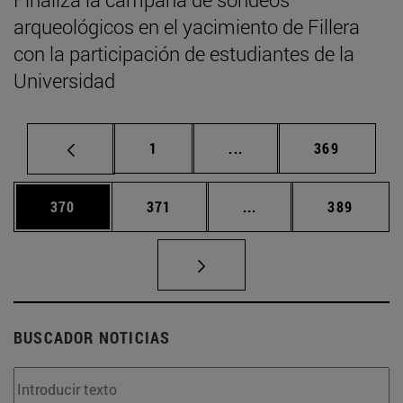
arqueológicos en el yacimiento de Fillera
con la participación de estudiantes de la
Universidad
Página
Páginas intermedias Us
Página
1
...
369
Página
Página
Páginas intermedias 
Página
370
371
...
389
BUSCADOR NOTICIAS